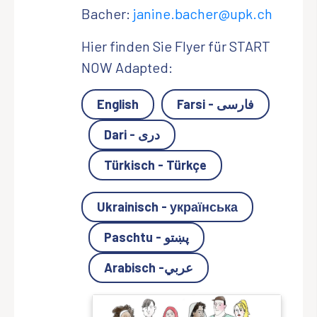
Bacher:
janine.bacher@upk.ch
Hier finden Sie Flyer für START
NOW Adapted:
English
Farsi - فارسی
Dari - دری
Türkisch - Türkçe
Ukrainisch - українська
Paschtu - پښتو
Arabisch -عربي