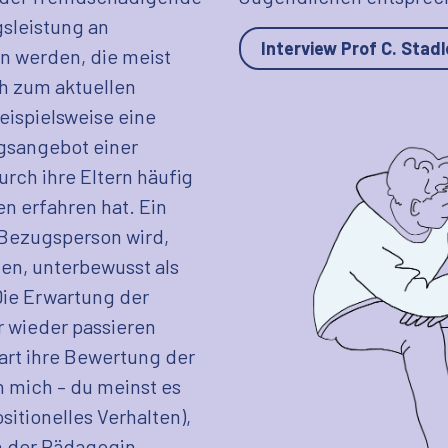
sleistung an
Interview Prof C. Stadl
n werden, die meist
ch zum aktuellen
beispielsweise eine
gsangebot einer
urch ihre Eltern häufig
n erfahren hat. Ein
 Bezugsperson wird,
en, unterbewusst als
Die Erwartung der
r wieder passieren
art ihre Bewertung der
n mich – du meinst es
sitionelles Verhalten),
n der Pädagogin.