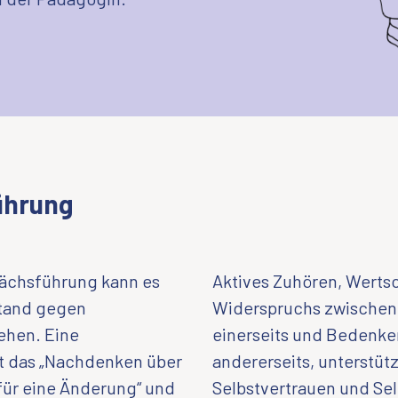
ührung
rächsführung kann es
Aktives Zuhören, Werts
tand gegen
Widerspruchs zwische
ehen. Eine
einerseits und Bedenk
t das „Nachdenken über
andererseits, unterstüt
für eine Änderung“ und
Selbstvertrauen und Se