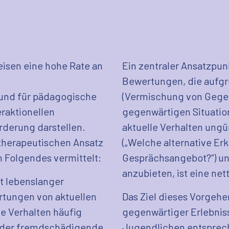
eisen eine hohe Rate an
Ein zentraler Ansatzpun
Bewertungen, die aufg
 und für pädagogische
(Vermischung von Gege
eraktionellen
gegenwärtigen Situati
rderung darstellen.
aktuelle Verhalten ungü
therapeutischen Ansatz
(„Welche alternative Erk
 Folgendes vermittelt:
Gesprächsangebot?“) und
anzubieten, ist eine nett
at lebenslanger
rtungen von aktuellen
Das Ziel dieses Vorgehen
de Verhalten häufig
gegenwärtiger Erlebniss
 oder fremdschädigende
Jugendlichen entsprec