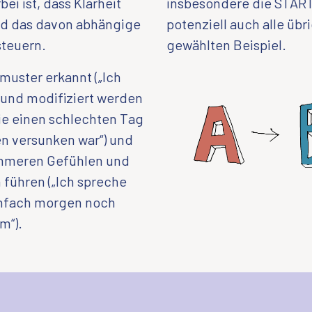
ei ist, dass Klarheit
insbesondere die START
nd das davon abhängige
potenziell auch alle üb
steuern.
gewählten Beispiel.
muster erkannt („Ich
 und modifiziert werden
 sie einen schlechten Tag
n versunken war“) und
ehmeren Gefühlen und
führen („Ich spreche
einfach morgen noch
m“).