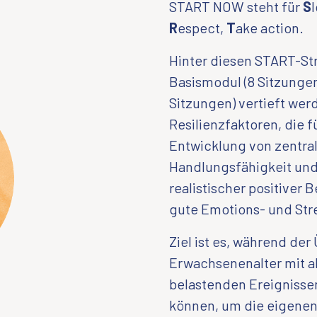
START NOW steht für
S
R
espect,
T
ake action.
Hinter diesen START-St
Basismodul (8 Sitzunge
Sitzungen) vertieft wer
Resilienzfaktoren, die 
Entwicklung von zentra
Handlungsfähigkeit und
realistischer positiver
gute Emotions- und Str
Ziel ist es, während d
Erwachsenenalter mit a
belastenden Ereignisse
können, um die eigenen