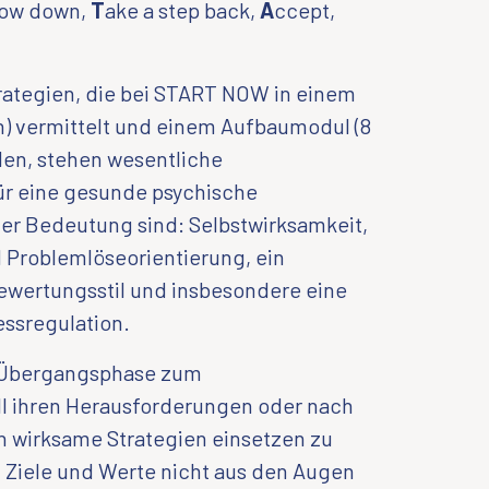
low down,
T
ake a step back,
A
ccept,
rategien, die bei START NOW in einem
n) vermittelt und einem Aufbaumodul (8
den, stehen wesentliche
für eine gesunde psychische
ler Bedeutung sind: Selbstwirksamkeit,
 Problemlöseorientierung, ein
 Bewertungsstil und insbesondere eine
essregulation.
er Übergangsphase zum
ll ihren Herausforderungen oder nach
n wirksame Strategien einsetzen zu
 Ziele und Werte nicht aus den Augen